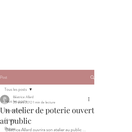
Post
Tous les posts
Béatrice Allard
Tous les posts
25 mars 2012
1 min de lecture
Un atelier de poterie ouvert
Expositions
au public
Stages
Presse
Béatrice Allard ouvrira son atelier au public ...