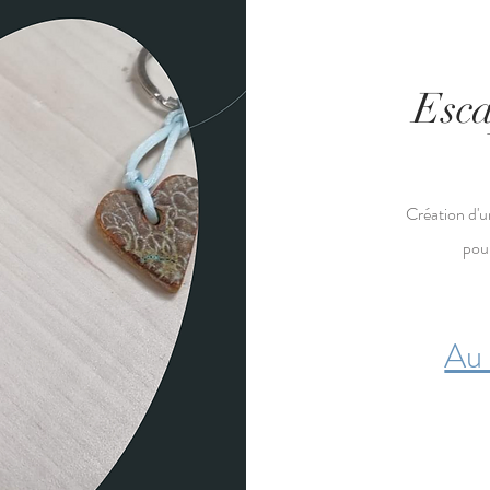
Esca
Création d'u
pour
Au 