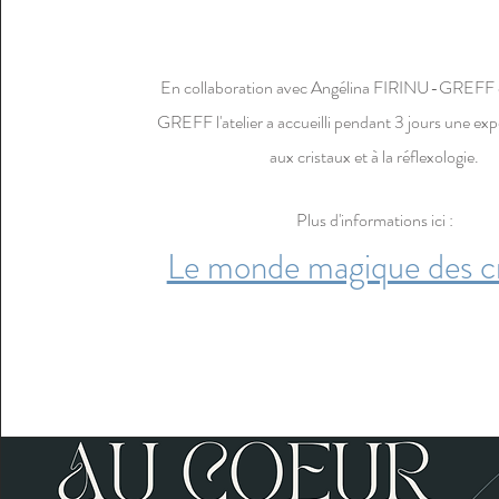
En collaboration avec Angélina FIRINU-GREFF
GREFF l'atelier a accueilli pendant 3 jours une exp
aux cristaux et à la réflexologie.
Plus d'informations ici :
Le monde magique des cr