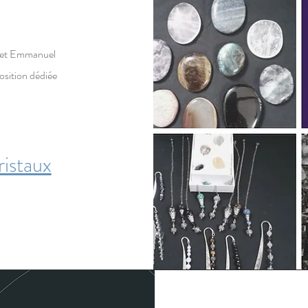
 et Emmanuel
osition dédiée
istaux