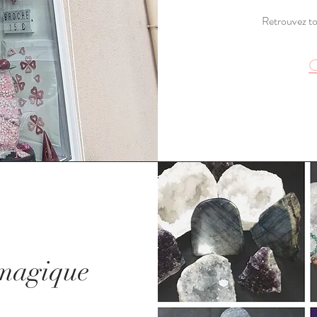
Retrouvez tou
O
 magique