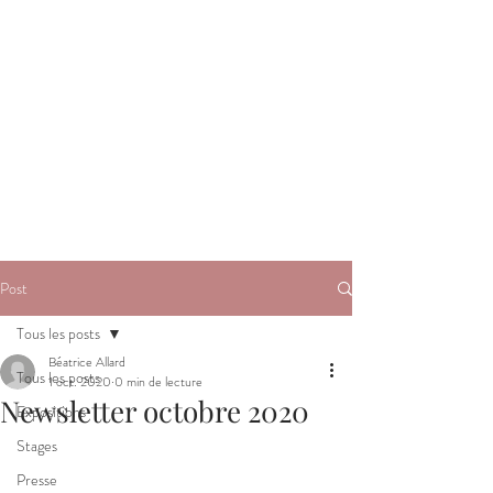
Post
Tous les posts
Béatrice Allard
Tous les posts
1 oct. 2020
0 min de lecture
Newsletter octobre 2020
Expositions
Stages
Presse