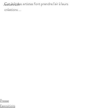
Cet été, des artistes font prendre l'air à leurs 
Ateliers BA
créations ...
Presse
Expositions