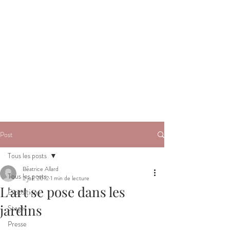
Post
Tous les posts
Béatrice Allard
Tous les posts
2 juil. 2012
1 min de lecture
L'art se pose dans les
Expositions
jardins
Stages
Presse