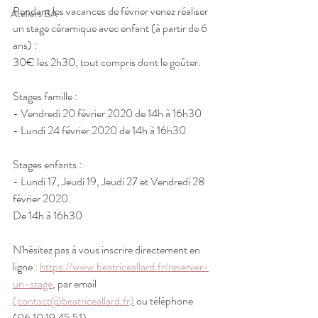
Pendant les vacances de février venez réaliser 
Ateliers BA
un stage céramique avec enfant (à partir de 6 
ans) :
30€ les 2h30, tout compris dont le goûter.
Stages famille :
- Vendredi 20 février 2020 de 14h à 16h30
- Lundi 24 février 2020 de 14h à 16h30
Stages enfants :
- Lundi 17, Jeudi 19, Jeudi 27 et Vendredi 28 
février 2020.
De 14h à 16h30  
N'hésitez pas à vous inscrire directement en 
ligne : 
https://www.beatriceallard.fr/reserver-
un-stage
, par email 
(contact@beatriceallard.fr)
 ou téléphone 
(06 10 19 45 51)