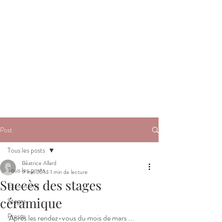
Post
Tous les posts
Béatrice Allard
Tous les posts
9 mai 2014
1 min de lecture
Succès des stages
Expositions
céramique
Stages
Presse
Après les rendez-vous du mois de mars ...