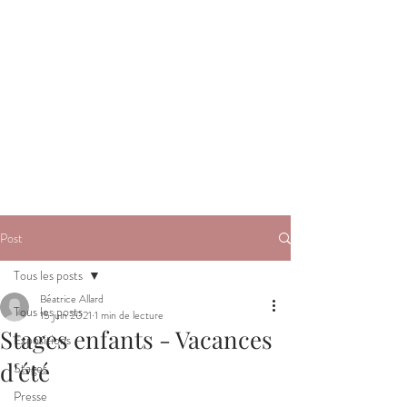
Post
Tous les posts
Béatrice Allard
Tous les posts
15 juin 2021
1 min de lecture
Stages enfants - Vacances
Expositions
d'été
Stages
Presse