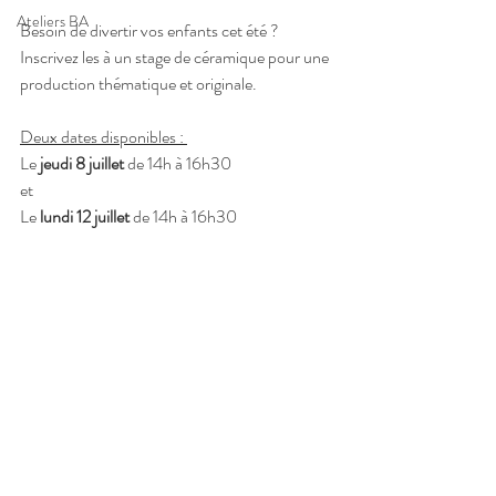
Ateliers BA
Besoin de divertir vos enfants cet été ? 
Inscrivez les à un stage de céramique pour une 
production thématique et originale.
Deux dates disponibles : 
Le 
jeudi 8 juillet 
de 14h à 16h30
et 
Le 
lundi 12 juillet 
de 14h à 16h30