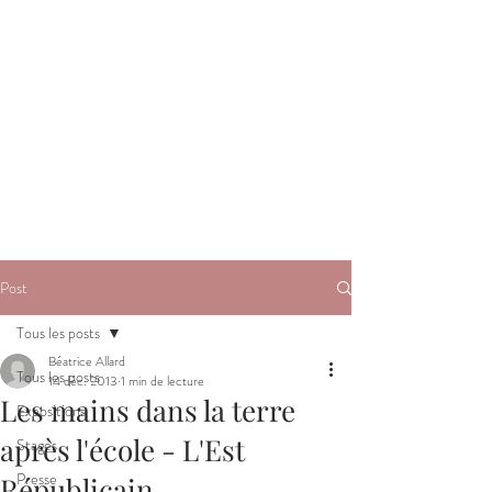
Post
Tous les posts
Béatrice Allard
Tous les posts
14 déc. 2013
1 min de lecture
Les mains dans la terre
Expositions
après l'école - L'Est
Stages
Presse
Républicain