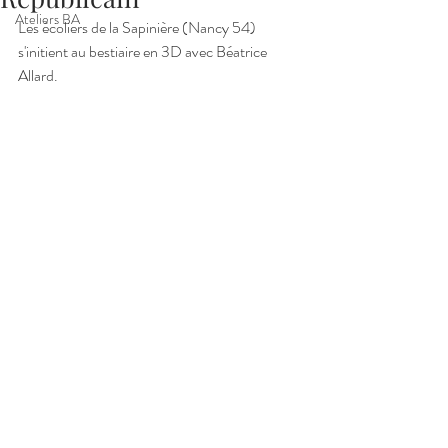
Ateliers BA
Les écoliers de la Sapinière (Nancy 54) 
s'initient au bestiaire en 3D avec Béatrice 
Allard.