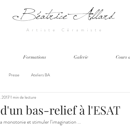
Béatrice Allard
Artiste Céramiste
Formations
Galerie
Cours a
Presse
Ateliers BA
. 2017
1 min de lecture
d'un bas-relief à l'ESAT
a monotonie et stimuler l'imagination ...